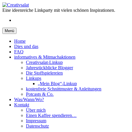
Springe
zum
Eine ideenreiche Linkparty mit vielen schönen Inspirationen.
Inhalt
RSS
Menü
Home
Dies und das
FAQ
informatives & Mitmachaktionen
Creativsalat-Linkup
Jahresrückblicke Blogger
Die Stoffspielereien
Linkups
„Mein Blog“-Linkup
kostenfreie Schnittmuster & Anleitungen
Potcasts & Co.
Was/Wann/Wo?
Kontakt
Über mich
Einen Kaffee spendieren…
Impressum
Datenschutz