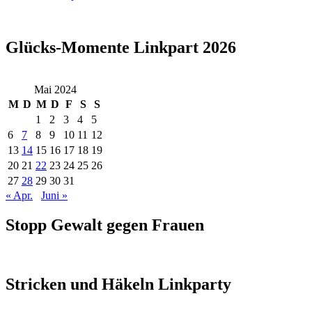
Glücks-Momente Linkpart 2026
Mai 2024
M
D
M
D
F
S
S
1
2
3
4
5
6
7
8
9
10
11
12
13
14
15
16
17
18
19
20
21
22
23
24
25
26
27
28
29
30
31
« Apr.
Juni »
Stopp Gewalt gegen Frauen
Stricken und Häkeln Linkparty