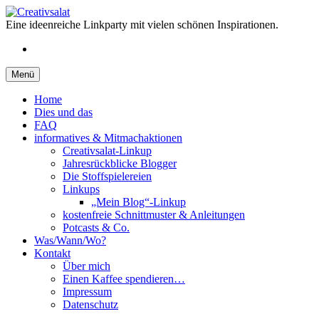
Springe
zum
Eine ideenreiche Linkparty mit vielen schönen Inspirationen.
Inhalt
RSS
Menü
Home
Dies und das
FAQ
informatives & Mitmachaktionen
Creativsalat-Linkup
Jahresrückblicke Blogger
Die Stoffspielereien
Linkups
„Mein Blog“-Linkup
kostenfreie Schnittmuster & Anleitungen
Potcasts & Co.
Was/Wann/Wo?
Kontakt
Über mich
Einen Kaffee spendieren…
Impressum
Datenschutz