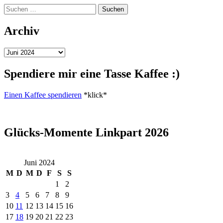
Suchen
nach:
Archiv
Archiv
Spendiere mir eine Tasse Kaffee :)
Einen Kaffee spendieren
*klick*
Glücks-Momente Linkpart 2026
Juni 2024
M
D
M
D
F
S
S
1
2
3
4
5
6
7
8
9
10
11
12
13
14
15
16
17
18
19
20
21
22
23