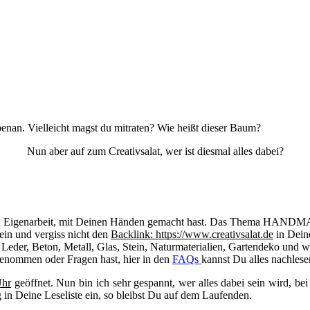
enan. Vielleicht magst du mitraten? Wie heißt dieser Baum?
Nun aber auf zum Creativsalat, wer ist diesmal alles dabei?
 in Eigenarbeit, mit Deinen Händen gemacht hast. Das Thema HANDMA
in und vergiss nicht den
Backlink: https://www.creativsalat.de
in Deine
 Leder, Beton, Metall, Glas, Stein, Naturmaterialien, Gartendeko und
lgenommen oder Fragen hast, hier in den
FAQs
kannst Du alles nachlese
Uhr
geöffnet. Nun bin ich sehr gespannt, wer alles dabei sein wird, b
 in Deine Leseliste ein, so bleibst Du auf dem Laufenden.