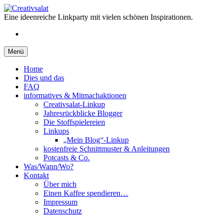
Springe
zum
Eine ideenreiche Linkparty mit vielen schönen Inspirationen.
Inhalt
RSS
Menü
Home
Dies und das
FAQ
informatives & Mitmachaktionen
Creativsalat-Linkup
Jahresrückblicke Blogger
Die Stoffspielereien
Linkups
„Mein Blog“-Linkup
kostenfreie Schnittmuster & Anleitungen
Potcasts & Co.
Was/Wann/Wo?
Kontakt
Über mich
Einen Kaffee spendieren…
Impressum
Datenschutz