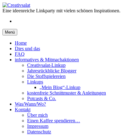
Springe
zum
Eine ideenreiche Linkparty mit vielen schönen Inspirationen.
Inhalt
RSS
Menü
Home
Dies und das
FAQ
informatives & Mitmachaktionen
Creativsalat-Linkup
Jahresrückblicke Blogger
Die Stoffspielereien
Linkups
„Mein Blog“-Linkup
kostenfreie Schnittmuster & Anleitungen
Potcasts & Co.
Was/Wann/Wo?
Kontakt
Über mich
Einen Kaffee spendieren…
Impressum
Datenschutz