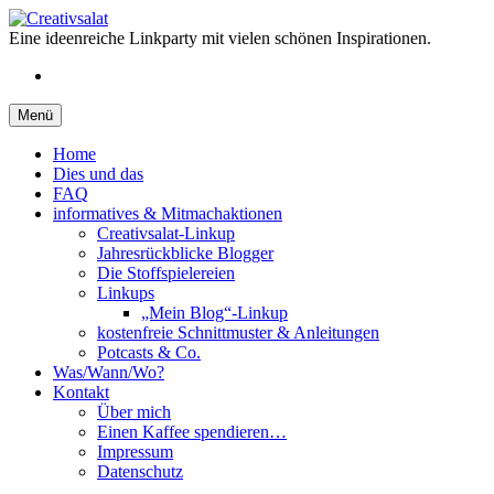
Springe
zum
Eine ideenreiche Linkparty mit vielen schönen Inspirationen.
Inhalt
RSS
Menü
Home
Dies und das
FAQ
informatives & Mitmachaktionen
Creativsalat-Linkup
Jahresrückblicke Blogger
Die Stoffspielereien
Linkups
„Mein Blog“-Linkup
kostenfreie Schnittmuster & Anleitungen
Potcasts & Co.
Was/Wann/Wo?
Kontakt
Über mich
Einen Kaffee spendieren…
Impressum
Datenschutz