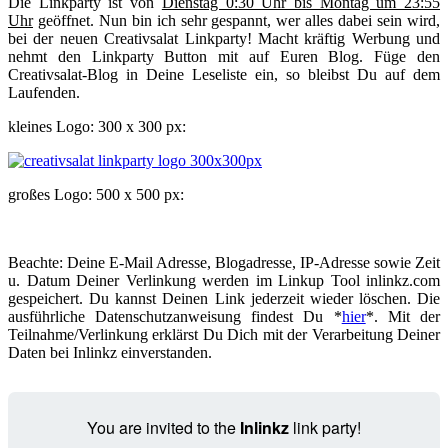
Die Linkparty ist von
Dienstag 0:30 Uhr bis Montag um 23:55
Uhr
geöffnet. Nun bin ich sehr gespannt, wer alles dabei sein wird,
bei der neuen Creativsalat Linkparty! Macht kräftig Werbung und
nehmt den Linkparty Button mit auf Euren Blog. Füge den
Creativsalat-Blog in Deine Leseliste ein, so bleibst Du auf dem
Laufenden.
kleines Logo: 300 x 300 px:
großes Logo: 500 x 500 px:
Beachte: Deine E-Mail Adresse, Blogadresse, IP-Adresse sowie Zeit
u. Datum Deiner Verlinkung werden im Linkup Tool inlinkz.com
gespeichert. Du kannst Deinen Link jederzeit wieder löschen. Die
ausführliche Datenschutzanweisung findest Du *
hier
*. Mit der
Teilnahme/Verlinkung erklärst Du Dich mit der Verarbeitung Deiner
Daten bei Inlinkz einverstanden.
You are invited to the
Inlinkz
link party!