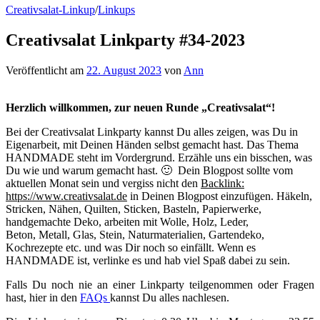
Creativsalat-Linkup
/
Linkups
Creativsalat Linkparty #34-2023
Veröffentlicht
am
22. August 2023
von
Ann
Herzlich willkommen, zur neuen Runde „Creativsalat“!
Bei der Creativsalat Linkparty kannst Du alles zeigen, was Du in
Eigenarbeit, mit Deinen Händen selbst gemacht hast. Das Thema
HANDMADE steht im Vordergrund. Erzähle uns ein bisschen, was
Du wie und warum gemacht hast. 🙂 Dein Blogpost sollte vom
aktuellen Monat sein und vergiss nicht den
Backlink:
https://www.creativsalat.de
in Deinen Blogpost einzufügen. Häkeln,
Stricken, Nähen, Quilten, Sticken, Basteln, Papierwerke,
handgemachte Deko, arbeiten mit Wolle, Holz, Leder,
Beton, Metall, Glas, Stein, Naturmaterialien, Gartendeko,
Kochrezepte etc. und was Dir noch so einfällt. Wenn es
HANDMADE ist, verlinke es und hab viel Spaß dabei zu sein.
Falls Du noch nie an einer Linkparty teilgenommen oder Fragen
hast, hier in den
FAQs
kannst Du alles nachlesen.