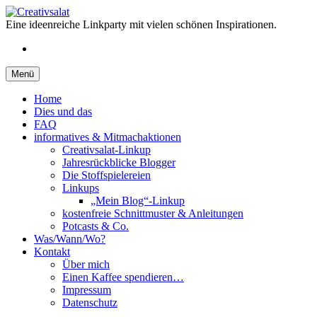
Springe
zum
Eine ideenreiche Linkparty mit vielen schönen Inspirationen.
Inhalt
RSS
Menü
Home
Dies und das
FAQ
informatives & Mitmachaktionen
Creativsalat-Linkup
Jahresrückblicke Blogger
Die Stoffspielereien
Linkups
„Mein Blog“-Linkup
kostenfreie Schnittmuster & Anleitungen
Potcasts & Co.
Was/Wann/Wo?
Kontakt
Über mich
Einen Kaffee spendieren…
Impressum
Datenschutz