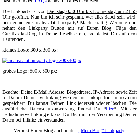
hast, hier in den
FAQs
kannst Du alles nachlesen.
Die Linkparty ist von
Dienstag 0:30 Uhr bis Donnerstag um 23:55
Uhr
geöffnet. Nun bin ich sehr gespannt, wer alles dabei sein wird,
bei der neuen Creativsalat Linkparty! Macht kräftig Werbung und
nehmt den Linkparty Button mit auf Euren Blog. Füge den
Creativsalat-Blog in Deine Leseliste ein, so bleibst Du auf dem
Laufenden.
kleines Logo: 300 x 300 px:
großes Logo: 500 x 500 px:
Beachte: Deine E-Mail Adresse, Blogadresse, IP-Adresse sowie Zeit
u. Datum Deiner Verlinkung werden im Linkup Tool inlinkz.com
gespeichert. Du kannst Deinen Link jederzeit wieder löschen. Die
ausführliche Datenschutzanweisung findest Du *
hier
*. Mit der
Teilnahme/Verlinkung erklärst Du Dich mit der Verarbeitung Deiner
Daten bei Inlinkz einverstanden.
Verlinkt Euren Blog auch in der
„
Mein Blog“ Linkparty
.