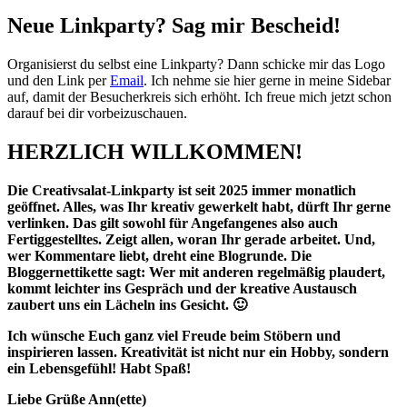
Neue Linkparty? Sag mir Bescheid!
Organisierst du selbst eine Linkparty? Dann schicke mir das Logo
und den Link per
Email
. Ich nehme sie hier gerne in meine Sidebar
auf, damit der Besucherkreis sich erhöht. Ich freue mich jetzt schon
darauf bei dir vorbeizuschauen.
HERZLICH WILLKOMMEN!
Die Creativsalat-Linkparty ist seit 2025 immer monatlich
geöffnet. Alles, was Ihr kreativ gewerkelt habt, dürft Ihr gerne
verlinken. Das gilt sowohl für Angefangenes also auch
Fertiggestelltes. Zeigt allen, woran Ihr gerade arbeitet. Und,
wer Kommentare liebt, dreht eine Blogrunde.
Die
Bloggernettikette sagt: Wer mit
anderen regelmäßig plaudert,
kommt leichter ins Gespräch und der kreative Austausch
zaubert uns ein Lächeln ins Gesicht. 🙂
Ich wünsche Euch ganz viel Freude beim Stöbern und
inspirieren lassen. Kreativität ist nicht nur ein Hobby, sondern
ein Lebensgefühl! Habt Spaß!
Liebe Grüße Ann(ette)