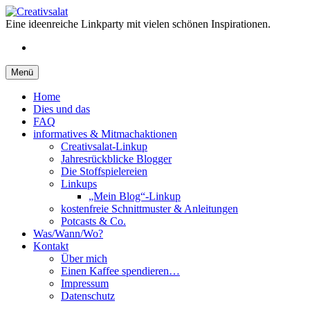
Springe
zum
Eine ideenreiche Linkparty mit vielen schönen Inspirationen.
Inhalt
RSS
Menü
Home
Dies und das
FAQ
informatives & Mitmachaktionen
Creativsalat-Linkup
Jahresrückblicke Blogger
Die Stoffspielereien
Linkups
„Mein Blog“-Linkup
kostenfreie Schnittmuster & Anleitungen
Potcasts & Co.
Was/Wann/Wo?
Kontakt
Über mich
Einen Kaffee spendieren…
Impressum
Datenschutz