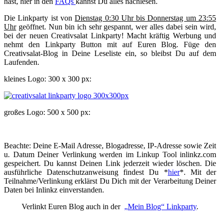
hast, hier in den
FAQs
kannst Du alles nachlesen.
Die Linkparty ist von
Dienstag 0:30 Uhr bis Donnerstag um 23:55
Uhr
geöffnet. Nun bin ich sehr gespannt, wer alles dabei sein wird,
bei der neuen Creativsalat Linkparty! Macht kräftig Werbung und
nehmt den Linkparty Button mit auf Euren Blog. Füge den
Creativsalat-Blog in Deine Leseliste ein, so bleibst Du auf dem
Laufenden.
kleines Logo: 300 x 300 px:
großes Logo: 500 x 500 px:
Beachte: Deine E-Mail Adresse, Blogadresse, IP-Adresse sowie Zeit
u. Datum Deiner Verlinkung werden im Linkup Tool inlinkz.com
gespeichert. Du kannst Deinen Link jederzeit wieder löschen. Die
ausführliche Datenschutzanweisung findest Du *
hier
*. Mit der
Teilnahme/Verlinkung erklärst Du Dich mit der Verarbeitung Deiner
Daten bei Inlinkz einverstanden.
Verlinkt Euren Blog auch in der
„
Mein Blog“ Linkparty
.