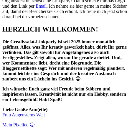
Organisierst du selbst eine Linkparty? Dann schicke mir das Logo
und den Link per
Email
. Ich nehme sie hier gerne in meine Sidebar
auf, damit der Besucherkreis sich erhöht. Ich freue mich jetzt schon
darauf bei dir vorbeizuschauen.
HERZLICH WILLKOMMEN!
Die Creativsalat-Linkparty ist seit 2025 immer monatlich
geöffnet. Alles, was Ihr kreativ gewerkelt habt, dürft Ihr gerne
verlinken. Das gilt sowohl für Angefangenes also auch
Fertiggestelltes. Zeigt allen, woran Ihr gerade arbeitet. Und,
wer Kommentare liebt, dreht eine Blogrunde.
Die
Bloggernettikette sagt: Wer mit
anderen regelmäßig plaudert,
kommt leichter ins Gespräch und der kreative Austausch
zaubert uns ein Lächeln ins Gesicht. 🙂
Ich wünsche Euch ganz viel Freude beim Stöbern und
inspirieren lassen. Kreativität ist nicht nur ein Hobby, sondern
ein Lebensgefühl! Habt Spaß!
Liebe Grüße Ann(ette)
Frau Augensterns Welt
Mein Pixelfed 🙂