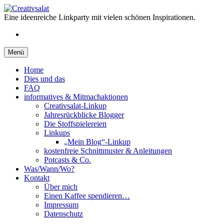
Springe
zum
Eine ideenreiche Linkparty mit vielen schönen Inspirationen.
Inhalt
RSS
Menü
Home
Dies und das
FAQ
informatives & Mitmachaktionen
Creativsalat-Linkup
Jahresrückblicke Blogger
Die Stoffspielereien
Linkups
„Mein Blog“-Linkup
kostenfreie Schnittmuster & Anleitungen
Potcasts & Co.
Was/Wann/Wo?
Kontakt
Über mich
Einen Kaffee spendieren…
Impressum
Datenschutz