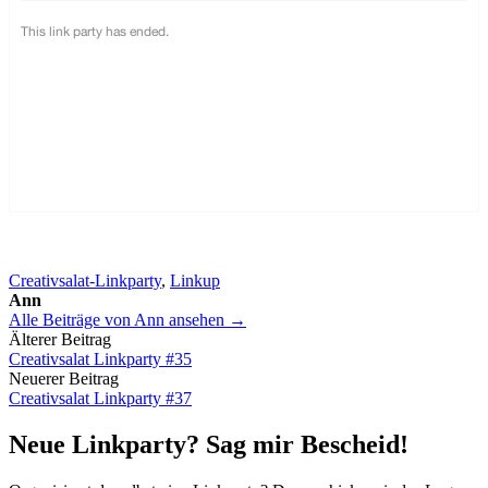
Creativsalat-Linkparty
,
Linkup
Ann
Alle Beiträge von Ann ansehen →
Beitrags-
Älterer Beitrag
Creativsalat Linkparty #35
Navigation
Neuerer Beitrag
Creativsalat Linkparty #37
Neue Linkparty? Sag mir Bescheid!